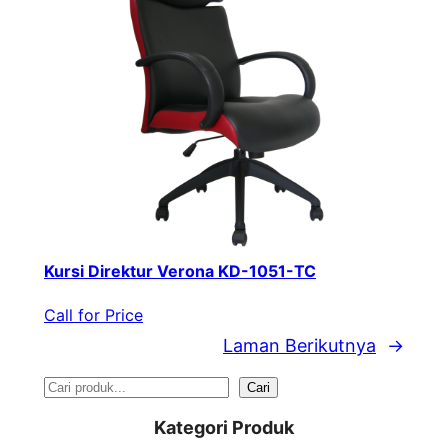
Kursi Direktur Verona KD-1051-TC
Call for Price
Laman Berikutnya
→
S
Cari
e
Kategori Produk