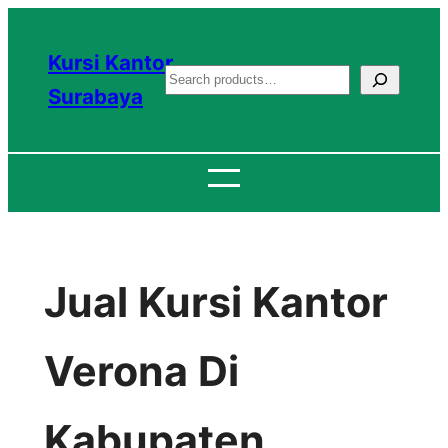
Lewati
ke
Kursi Kantor
S
konten
Surabaya
e
a
r
c
h
Jual Kursi Kantor
Verona Di
Kabupaten