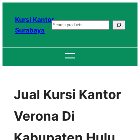
Lewati
ke
Kursi Kantor
S
konten
Surabaya
e
a
r
c
h
Jual Kursi Kantor
Verona Di
Kabupaten Hulu