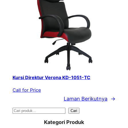
Kursi Direktur Verona KD-1051-TC
Call for Price
Laman Berikutnya
→
S
Cari
e
Kategori Produk