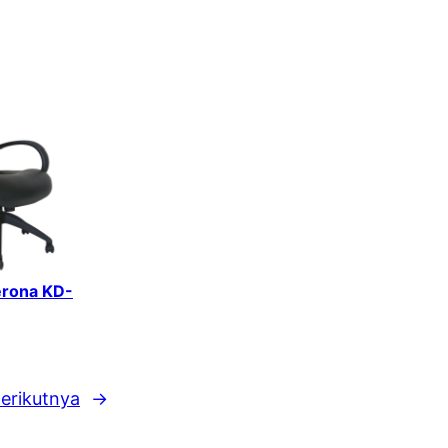
erona KD-
erikutnya
→