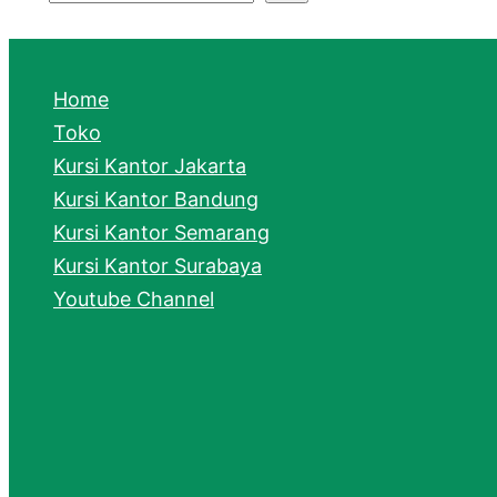
S
e
a
Home
r
Toko
Kursi Kantor Jakarta
c
Kursi Kantor Bandung
h
Kursi Kantor Semarang
Kursi Kantor Surabaya
Youtube Channel