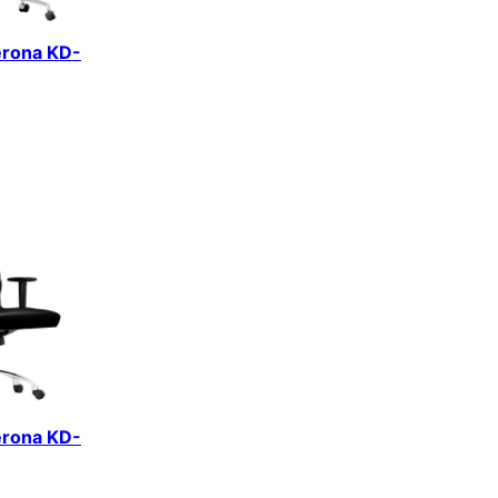
erona KD-
erona KD-