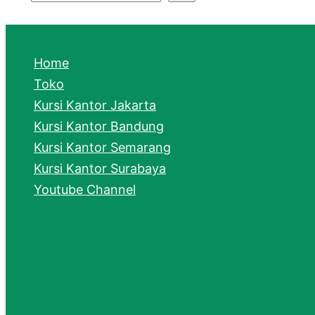
S
e
a
Home
r
Toko
Kursi Kantor Jakarta
c
Kursi Kantor Bandung
h
Kursi Kantor Semarang
Kursi Kantor Surabaya
Youtube Channel