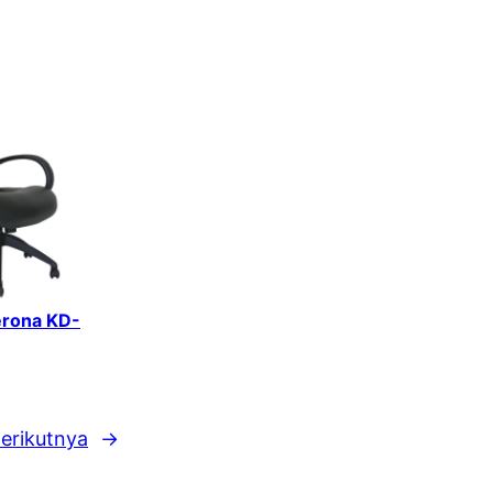
erona KD-
erikutnya
→