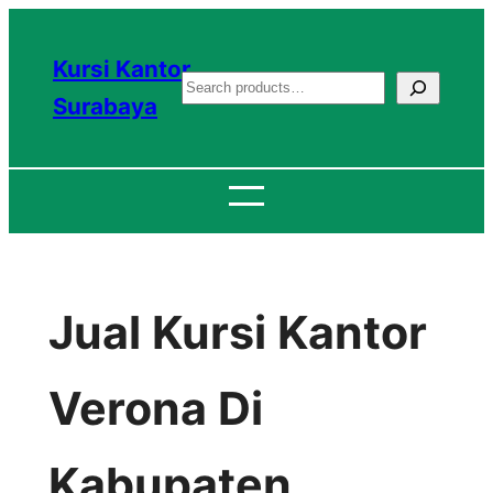
Lewati
ke
Kursi Kantor
S
konten
Surabaya
e
a
r
c
h
Jual Kursi Kantor
Verona Di
Kabupaten