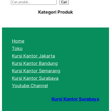
S
Cari
e
Kategori Produk
a
r
c
Home
h
Toko
Kursi Kantor Jakarta
Kursi Kantor Bandung
Kursi Kantor Semarang
Kursi Kantor Surabaya
Youtube Channel
Kursi Kantor Surabaya