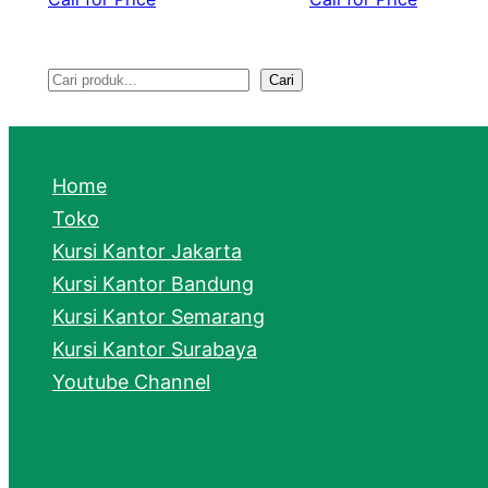
Cari
S
e
a
Home
r
Toko
Kursi Kantor Jakarta
c
Kursi Kantor Bandung
h
Kursi Kantor Semarang
Kursi Kantor Surabaya
Youtube Channel