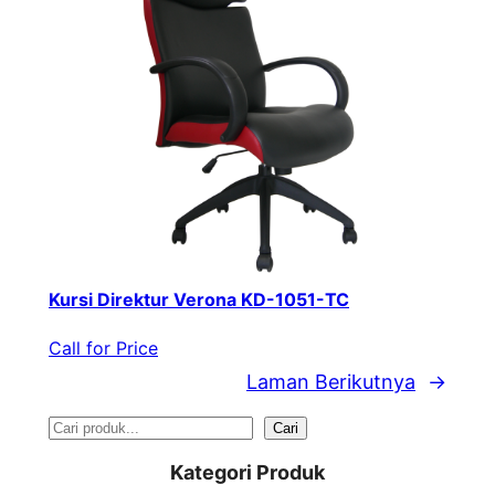
Kursi Direktur Verona KD-1051-TC
Call for Price
Laman Berikutnya
→
S
Cari
e
Kategori Produk