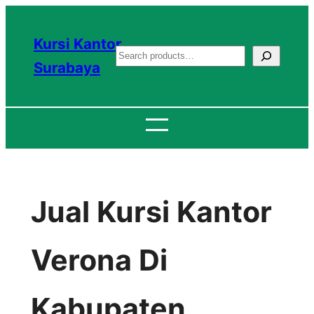
Lewati
ke
Kursi Kantor
S
konten
Surabaya
e
a
r
c
h
Jual Kursi Kantor
Verona Di
Kabupaten