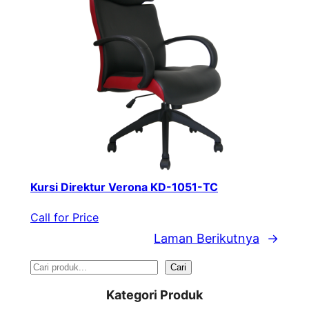
Kursi Direktur Verona KD-1051-TC
Call for Price
Laman Berikutnya
→
S
Cari
e
Kategori Produk