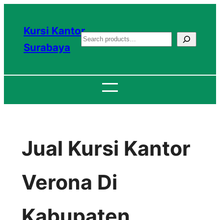
Lewati
ke
Kursi Kantor
S
konten
Surabaya
e
a
r
c
h
Jual Kursi Kantor
Verona Di
Kabupaten