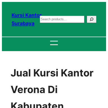
Lewati
ke
Kursi Kantor
S
konten
Surabaya
e
a
r
c
h
Jual Kursi Kantor
Verona Di
Kabupaten