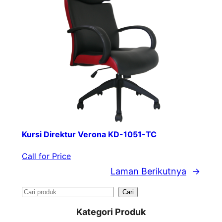
Kursi Direktur Verona KD-1051-TC
Call for Price
Laman Berikutnya
→
S
Cari
e
Kategori Produk