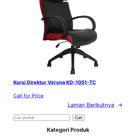
Kursi Direktur Verona KD-1051-TC
Call for Price
Laman Berikutnya
→
S
Cari
e
Kategori Produk