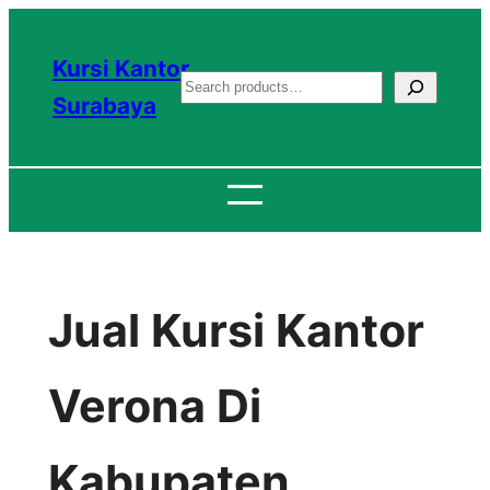
Lewati
ke
Kursi Kantor
S
konten
Surabaya
e
a
r
c
h
Jual Kursi Kantor
Verona Di
Kabupaten