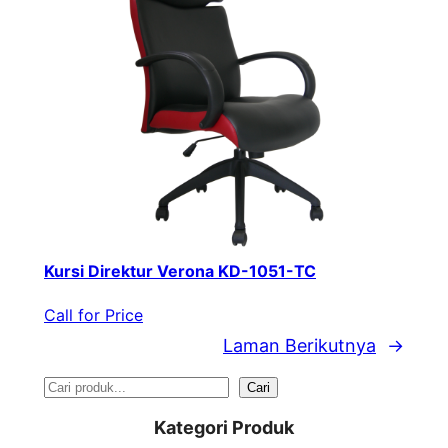
Kursi Direktur Verona KD-1051-TC
Call for Price
Laman Berikutnya
→
S
Cari
e
Kategori Produk