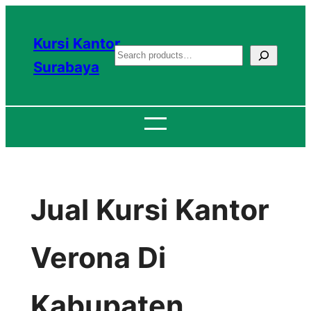
Lewati
ke
Kursi Kantor
S
konten
Surabaya
e
a
r
c
h
Jual Kursi Kantor
Verona Di
Kabupaten