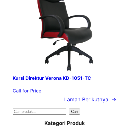
Kursi Direktur Verona KD-1051-TC
Call for Price
Laman Berikutnya
→
S
Cari
e
Kategori Produk