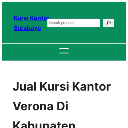
Lewati
ke
Kursi Kantor
S
konten
Surabaya
e
a
r
c
h
Jual Kursi Kantor
Verona Di
Kabupaten