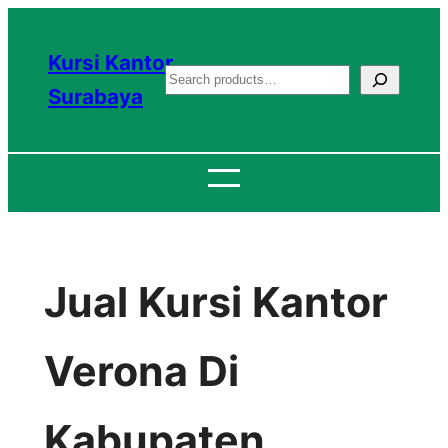
Lewati
ke
Kursi Kantor
S
konten
Surabaya
e
a
r
c
h
Jual Kursi Kantor
Verona Di
Kabupaten