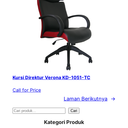
Kursi Direktur Verona KD-1051-TC
Call for Price
Laman Berikutnya
→
S
Cari
e
Kategori Produk