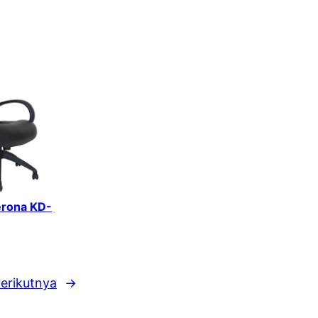
erona KD-
erikutnya
→