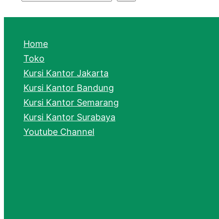
S
e
a
Home
r
Toko
Kursi Kantor Jakarta
c
Kursi Kantor Bandung
h
Kursi Kantor Semarang
Kursi Kantor Surabaya
Youtube Channel