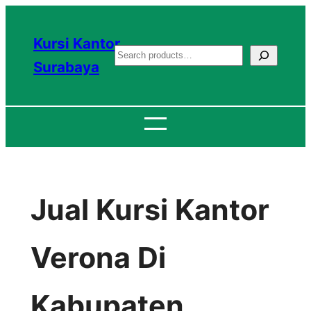
Lewati
ke
Kursi Kantor
S
konten
Surabaya
e
a
r
c
h
Jual Kursi Kantor
Verona Di
Kabupaten