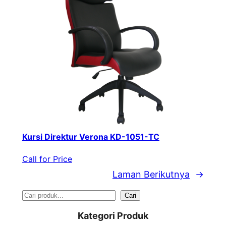
Kursi Direktur Verona KD-1051-TC
Call for Price
Laman Berikutnya
→
S
Cari
e
Kategori Produk