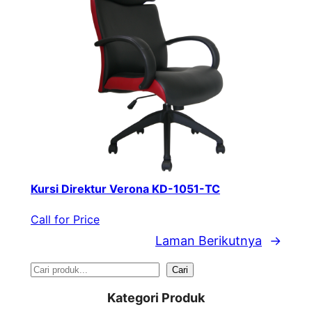
Kursi Direktur Verona KD-1051-TC
Call for Price
Laman Berikutnya
→
S
Cari
e
Kategori Produk