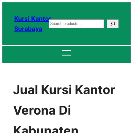
Lewati
ke
Kursi Kantor
S
konten
Surabaya
e
a
r
c
h
Jual Kursi Kantor
Verona Di
Kabupaten