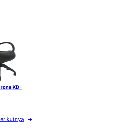
erona KD-
erikutnya
→