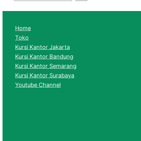
S
e
a
Home
r
Toko
Kursi Kantor Jakarta
c
Kursi Kantor Bandung
h
Kursi Kantor Semarang
Kursi Kantor Surabaya
Youtube Channel