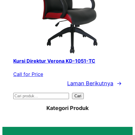
Kursi Direktur Verona KD-1051-TC
Call for Price
Laman Berikutnya
→
S
Cari
e
Kategori Produk
a
r