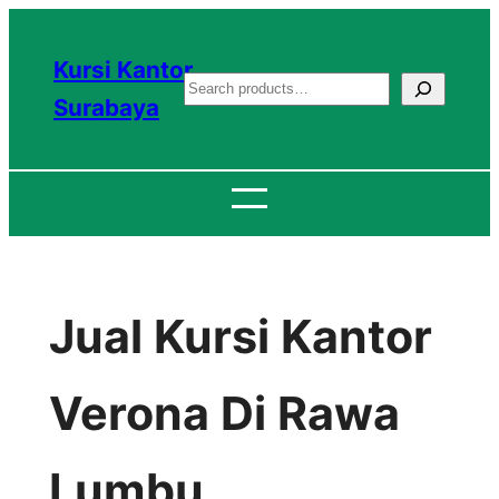
Lewati
ke
Kursi Kantor
S
konten
Surabaya
e
a
r
c
h
Jual Kursi Kantor
Verona Di Rawa
Lumbu