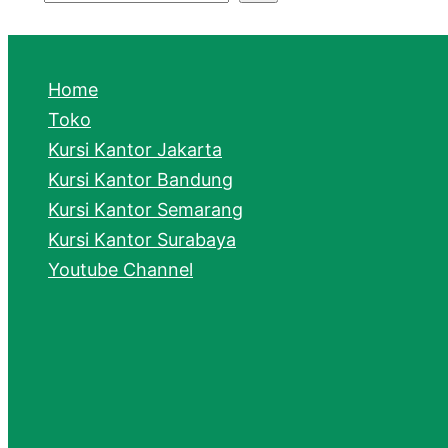
S
e
a
Home
r
Toko
Kursi Kantor Jakarta
c
Kursi Kantor Bandung
h
Kursi Kantor Semarang
Kursi Kantor Surabaya
Youtube Channel