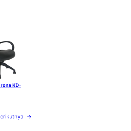
erona KD-
erikutnya
→