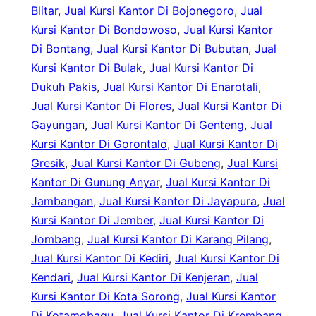
Blitar
, 
Jual Kursi Kantor Di Bojonegoro
, 
Jual
Kursi Kantor Di Bondowoso
, 
Jual Kursi Kantor
Di Bontang
, 
Jual Kursi Kantor Di Bubutan
, 
Jual
Kursi Kantor Di Bulak
, 
Jual Kursi Kantor Di
Dukuh Pakis
, 
Jual Kursi Kantor Di Enarotali
, 
Jual Kursi Kantor Di Flores
, 
Jual Kursi Kantor Di
Gayungan
, 
Jual Kursi Kantor Di Genteng
, 
Jual
Kursi Kantor Di Gorontalo
, 
Jual Kursi Kantor Di
Gresik
, 
Jual Kursi Kantor Di Gubeng
, 
Jual Kursi
Kantor Di Gunung Anyar
, 
Jual Kursi Kantor Di
Jambangan
, 
Jual Kursi Kantor Di Jayapura
, 
Jual
Kursi Kantor Di Jember
, 
Jual Kursi Kantor Di
Jombang
, 
Jual Kursi Kantor Di Karang Pilang
, 
Jual Kursi Kantor Di Kediri
, 
Jual Kursi Kantor Di
Kendari
, 
Jual Kursi Kantor Di Kenjeran
, 
Jual
Kursi Kantor Di Kota Sorong
, 
Jual Kursi Kantor
Di Kotamobagu
, 
Jual Kursi Kantor Di Krembang
, 