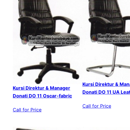
Kursi Direktur & Ma
Kursi Direktur & Manager
Donati DO 11 UA Lea
Donati DO 11 Oscar-fabric
Call for Price
Call for Price