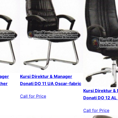
nager
Kursi Direktur & Manager
ther
Donati DO 11 UA Oscar-fabric
Kursi Direktur &
Call for Price
Donati DO 12 AL
Call for Price