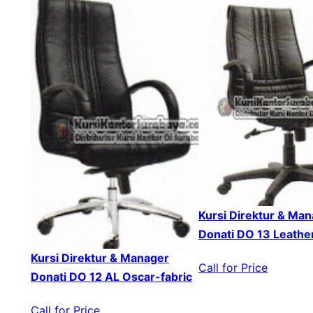
Kursi Direktur & Ma
Donati DO 13 Leathe
Kursi Direktur & Manager
Call for Price
Donati DO 12 AL Oscar-fabric
Call for Price