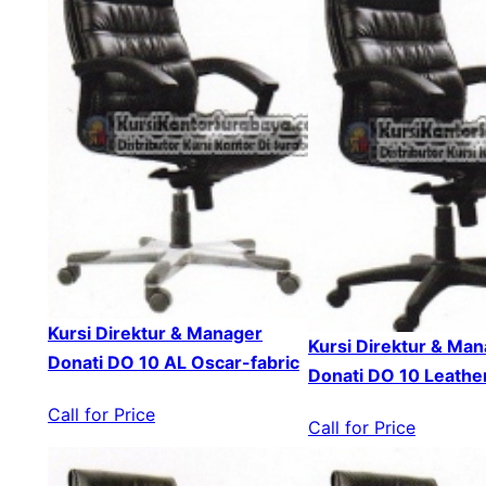
Kursi Direktur & Manager
Kursi Direktur & Ma
Donati DO 10 AL Oscar-fabric
Donati DO 10 Leathe
Call for Price
Call for Price