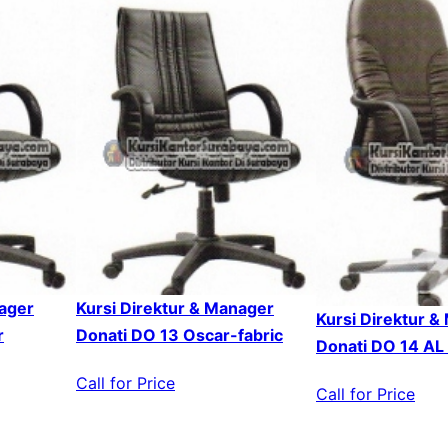
nager
Kursi Direktur & Manager
Kursi Direktur &
r
Donati DO 13 Oscar-fabric
Donati DO 14 AL
Call for Price
Call for Price