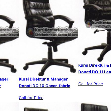
Kursi Direktur &
Donati DO 11 Lea
nager
Kursi Direktur & Manager
Call for Price
r
Donati DO 10 Oscar-fabric
Call for Price