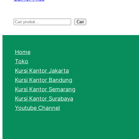
Cari
S
e
a
Home
r
Toko
Kursi Kantor Jakarta
c
Kursi Kantor Bandung
h
Kursi Kantor Semarang
Kursi Kantor Surabaya
Youtube Channel