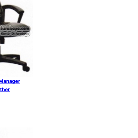
 Manager
ther