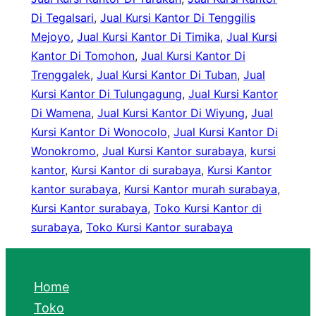
Di Tegalsari
, 
Jual Kursi Kantor Di Tenggilis
Mejoyo
, 
Jual Kursi Kantor Di Timika
, 
Jual Kursi
Kantor Di Tomohon
, 
Jual Kursi Kantor Di
Trenggalek
, 
Jual Kursi Kantor Di Tuban
, 
Jual
Kursi Kantor Di Tulungagung
, 
Jual Kursi Kantor
Di Wamena
, 
Jual Kursi Kantor Di Wiyung
, 
Jual
Kursi Kantor Di Wonocolo
, 
Jual Kursi Kantor Di
Wonokromo
, 
Jual Kursi Kantor surabaya
, 
kursi
kantor
, 
Kursi Kantor di surabaya
, 
Kursi Kantor
kantor surabaya
, 
Kursi Kantor murah surabaya
, 
Kursi Kantor surabaya
, 
Toko Kursi Kantor di
surabaya
, 
Toko Kursi Kantor surabaya
Home
Toko