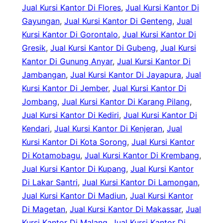
Jual Kursi Kantor Di Flores
, 
Jual Kursi Kantor Di
Gayungan
, 
Jual Kursi Kantor Di Genteng
, 
Jual
Kursi Kantor Di Gorontalo
, 
Jual Kursi Kantor Di
Gresik
, 
Jual Kursi Kantor Di Gubeng
, 
Jual Kursi
Kantor Di Gunung Anyar
, 
Jual Kursi Kantor Di
Jambangan
, 
Jual Kursi Kantor Di Jayapura
, 
Jual
Kursi Kantor Di Jember
, 
Jual Kursi Kantor Di
Jombang
, 
Jual Kursi Kantor Di Karang Pilang
, 
Jual Kursi Kantor Di Kediri
, 
Jual Kursi Kantor Di
Kendari
, 
Jual Kursi Kantor Di Kenjeran
, 
Jual
Kursi Kantor Di Kota Sorong
, 
Jual Kursi Kantor
Di Kotamobagu
, 
Jual Kursi Kantor Di Krembang
, 
Jual Kursi Kantor Di Kupang
, 
Jual Kursi Kantor
Di Lakar Santri
, 
Jual Kursi Kantor Di Lamongan
, 
Jual Kursi Kantor Di Madiun
, 
Jual Kursi Kantor
Di Magetan
, 
Jual Kursi Kantor Di Makassar
, 
Jual
Kursi Kantor Di Malang
, 
Jual Kursi Kantor Di