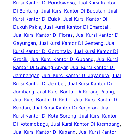
Kursi Kantor Di Bondowoso
, 
Jual Kursi Kantor
Di Bontang
, 
Jual Kursi Kantor Di Bubutan
, 
Jual
Kursi Kantor Di Bulak
, 
Jual Kursi Kantor Di
Dukuh Pakis
, 
Jual Kursi Kantor Di Enarotali
, 
Jual Kursi Kantor Di Flores
, 
Jual Kursi Kantor Di
Gayungan
, 
Jual Kursi Kantor Di Genteng
, 
Jual
Kursi Kantor Di Gorontalo
, 
Jual Kursi Kantor Di
Gresik
, 
Jual Kursi Kantor Di Gubeng
, 
Jual Kursi
Kantor Di Gunung Anyar
, 
Jual Kursi Kantor Di
Jambangan
, 
Jual Kursi Kantor Di Jayapura
, 
Jual
Kursi Kantor Di Jember
, 
Jual Kursi Kantor Di
Jombang
, 
Jual Kursi Kantor Di Karang Pilang
, 
Jual Kursi Kantor Di Kediri
, 
Jual Kursi Kantor Di
Kendari
, 
Jual Kursi Kantor Di Kenjeran
, 
Jual
Kursi Kantor Di Kota Sorong
, 
Jual Kursi Kantor
Di Kotamobagu
, 
Jual Kursi Kantor Di Krembang
, 
Jual Kursi Kantor Di Kupang
, 
Jual Kursi Kantor