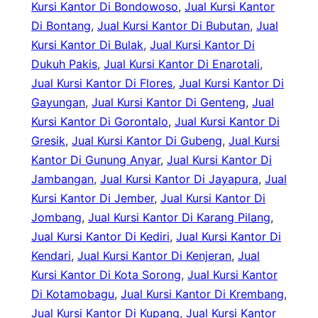
Kursi Kantor Di Bondowoso
, 
Jual Kursi Kantor
Di Bontang
, 
Jual Kursi Kantor Di Bubutan
, 
Jual
Kursi Kantor Di Bulak
, 
Jual Kursi Kantor Di
Dukuh Pakis
, 
Jual Kursi Kantor Di Enarotali
, 
Jual Kursi Kantor Di Flores
, 
Jual Kursi Kantor Di
Gayungan
, 
Jual Kursi Kantor Di Genteng
, 
Jual
Kursi Kantor Di Gorontalo
, 
Jual Kursi Kantor Di
Gresik
, 
Jual Kursi Kantor Di Gubeng
, 
Jual Kursi
Kantor Di Gunung Anyar
, 
Jual Kursi Kantor Di
Jambangan
, 
Jual Kursi Kantor Di Jayapura
, 
Jual
Kursi Kantor Di Jember
, 
Jual Kursi Kantor Di
Jombang
, 
Jual Kursi Kantor Di Karang Pilang
, 
Jual Kursi Kantor Di Kediri
, 
Jual Kursi Kantor Di
Kendari
, 
Jual Kursi Kantor Di Kenjeran
, 
Jual
Kursi Kantor Di Kota Sorong
, 
Jual Kursi Kantor
Di Kotamobagu
, 
Jual Kursi Kantor Di Krembang
, 
Jual Kursi Kantor Di Kupang
, 
Jual Kursi Kantor