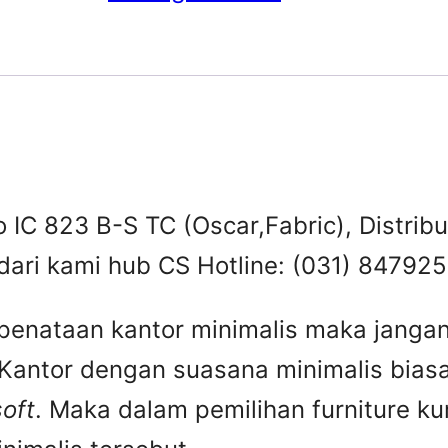
o IC 823 B-S TC (Oscar,Fabric), Distribu
 dari kami hub CS Hotline: (031) 8479
enataan kantor minimalis maka janga
. Kantor dengan suasana minimalis bias
soft
. Maka dalam pemilihan furniture k