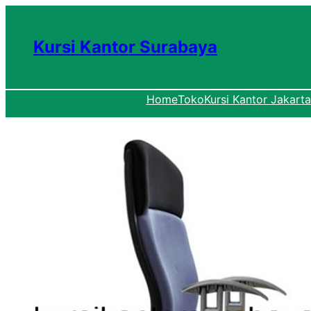
Lewati
ke
Kursi Kantor Surabaya
konten
Home
Toko
Kursi Kantor Jakarta