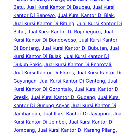
Batu
, 
Jual Kursi Kantor Di Baubau
, 
Jual Kursi
Kantor Di Benowo
, 
Jual Kursi Kantor Di Biak
, 
Jual Kursi Kantor Di Bitung
, 
Jual Kursi Kantor Di
Blitar
, 
Jual Kursi Kantor Di Bojonegoro
, 
Jual
Kursi Kantor Di Bondowoso
, 
Jual Kursi Kantor
Di Bontang
, 
Jual Kursi Kantor Di Bubutan
, 
Jual
Kursi Kantor Di Bulak
, 
Jual Kursi Kantor Di
Dukuh Pakis
, 
Jual Kursi Kantor Di Enarotali
, 
Jual Kursi Kantor Di Flores
, 
Jual Kursi Kantor Di
Gayungan
, 
Jual Kursi Kantor Di Genteng
, 
Jual
Kursi Kantor Di Gorontalo
, 
Jual Kursi Kantor Di
Gresik
, 
Jual Kursi Kantor Di Gubeng
, 
Jual Kursi
Kantor Di Gunung Anyar
, 
Jual Kursi Kantor Di
Jambangan
, 
Jual Kursi Kantor Di Jayapura
, 
Jual
Kursi Kantor Di Jember
, 
Jual Kursi Kantor Di
Jombang
, 
Jual Kursi Kantor Di Karang Pilang
, 