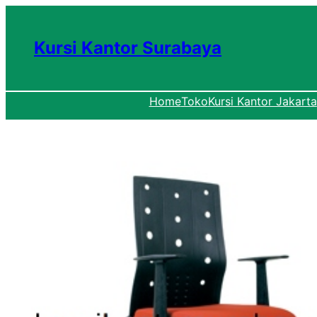
Lewati
ke
Kursi Kantor Surabaya
konten
Home
Toko
Kursi Kantor Jakarta