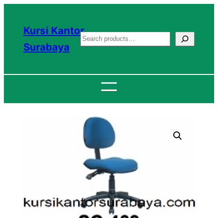
Lewati
ke
Kursi Kantor
S
konten
Surabaya
e
a
r
c
h