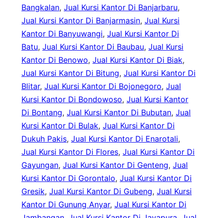
Bangkalan
, 
Jual Kursi Kantor Di Banjarbaru
, 
Jual Kursi Kantor Di Banjarmasin
, 
Jual Kursi
Kantor Di Banyuwangi
, 
Jual Kursi Kantor Di
Batu
, 
Jual Kursi Kantor Di Baubau
, 
Jual Kursi
Kantor Di Benowo
, 
Jual Kursi Kantor Di Biak
, 
Jual Kursi Kantor Di Bitung
, 
Jual Kursi Kantor Di
Blitar
, 
Jual Kursi Kantor Di Bojonegoro
, 
Jual
Kursi Kantor Di Bondowoso
, 
Jual Kursi Kantor
Di Bontang
, 
Jual Kursi Kantor Di Bubutan
, 
Jual
Kursi Kantor Di Bulak
, 
Jual Kursi Kantor Di
Dukuh Pakis
, 
Jual Kursi Kantor Di Enarotali
, 
Jual Kursi Kantor Di Flores
, 
Jual Kursi Kantor Di
Gayungan
, 
Jual Kursi Kantor Di Genteng
, 
Jual
Kursi Kantor Di Gorontalo
, 
Jual Kursi Kantor Di
Gresik
, 
Jual Kursi Kantor Di Gubeng
, 
Jual Kursi
Kantor Di Gunung Anyar
, 
Jual Kursi Kantor Di
Jambangan
, 
Jual Kursi Kantor Di Jayapura
, 
Jual