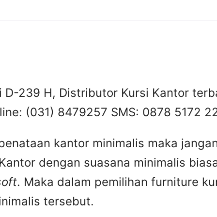
hi D-239 H, Distributor Kursi Kantor ter
otline: (031) 8479257 SMS: 0878 5172
enataan kantor minimalis maka janga
. Kantor dengan suasana minimalis bias
soft
. Maka dalam pemilihan furniture k
imalis tersebut.