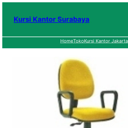
Lewati
ke
Kursi Kantor Surabaya
konten
Home
Toko
Kursi Kantor Jakarta