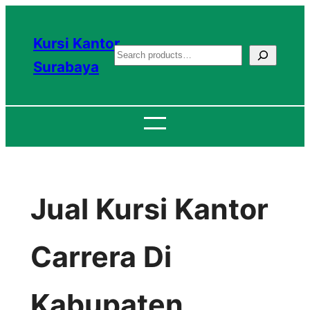
Lewati
ke
Kursi Kantor
S
konten
Surabaya
e
a
r
c
h
Jual Kursi Kantor
Carrera Di
Kabupaten