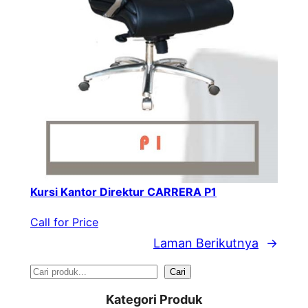
Kursi Kantor Direktur CARRERA P1
Call for Price
Laman Berikutnya
→
S
Cari
e
Kategori Produk