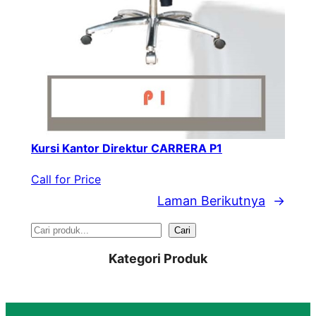
Kursi Kantor Direktur CARRERA P1
Call for Price
Laman Berikutnya
→
S
Cari
e
Kategori Produk
a
r