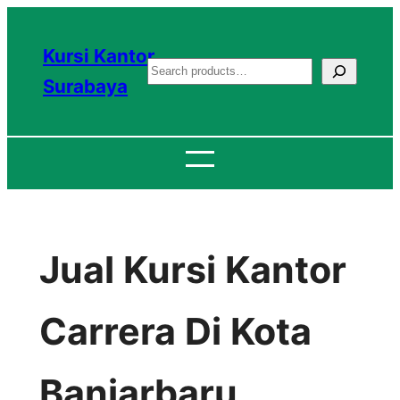
Lewati
ke
Kursi Kantor
S
konten
Surabaya
e
a
r
c
h
Jual Kursi Kantor
Carrera Di Kota
Banjarbaru