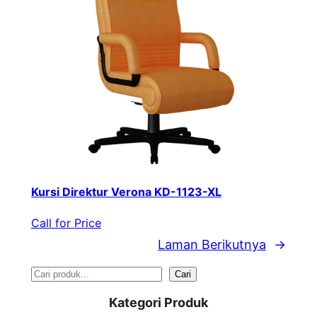
Kursi Direktur Verona KD-1123-XL
Call for Price
Laman Berikutnya
→
S
Cari
e
Kategori Produk