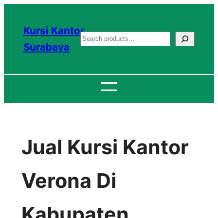
Lewati
ke
Kursi Kantor
S
konten
Surabaya
e
a
r
c
h
Jual Kursi Kantor
Verona Di
Kabupaten