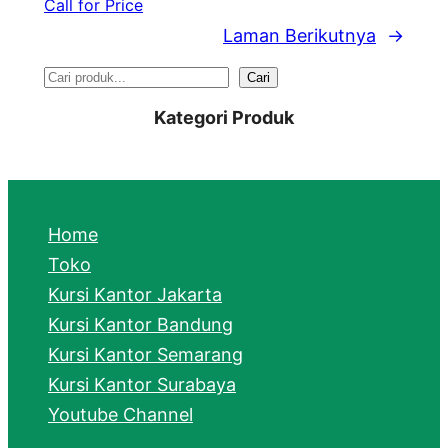
Call for Price
Laman Berikutnya
→
S
Cari
e
Kategori Produk
a
r
c
Home
h
Toko
Kursi Kantor Jakarta
Kursi Kantor Bandung
Kursi Kantor Semarang
Kursi Kantor Surabaya
Youtube Channel