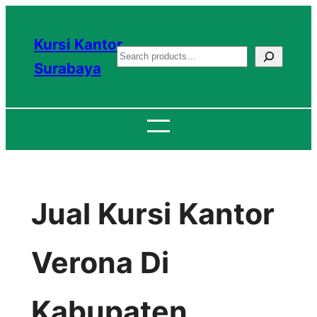
Lewati
ke
Kursi Kantor
S
konten
Surabaya
e
a
r
c
h
Jual Kursi Kantor
Verona Di
Kabupaten