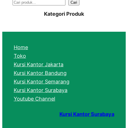
S
Cari
e
Kategori Produk
a
r
c
Home
h
Toko
Kursi Kantor Jakarta
Kursi Kantor Bandung
Kursi Kantor Semarang
Kursi Kantor Surabaya
Youtube Channel
Kursi Kantor Surabaya