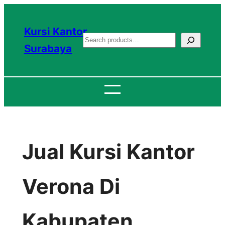
Lewati
ke
Kursi Kantor
S
konten
Surabaya
e
a
r
c
h
Jual Kursi Kantor
Verona Di
Kabupaten