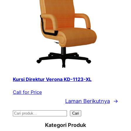
Kursi Direktur Verona KD-1123-XL
Call for Price
Laman Berikutnya
→
S
Cari
e
Kategori Produk