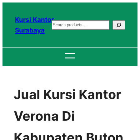
Lewati
ke
Kursi Kantor
S
konten
Surabaya
e
a
r
c
h
Jual Kursi Kantor
Verona Di
Kabupaten Buton