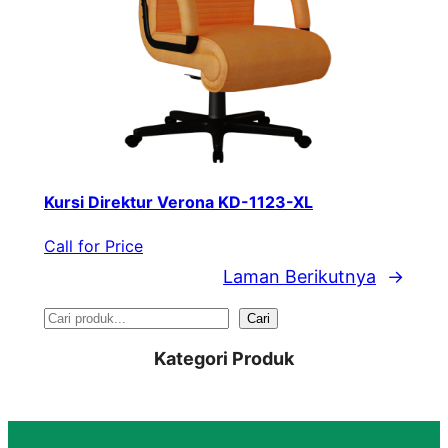
Kursi Direktur Verona KD-1123-XL
Call for Price
Laman Berikutnya
→
S
Cari
e
Kategori Produk
a
r