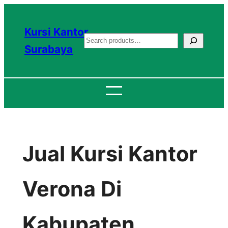
Lewati
ke
Kursi Kantor
S
konten
Surabaya
e
a
r
c
h
Jual Kursi Kantor
Verona Di
Kabupaten