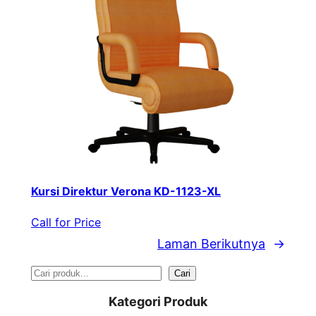
Kursi Direktur Verona KD-1123-XL
Call for Price
Laman Berikutnya
→
S
Cari
e
Kategori Produk