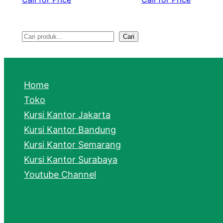
Cari
S
e
a
Home
r
Toko
Kursi Kantor Jakarta
c
Kursi Kantor Bandung
h
Kursi Kantor Semarang
Kursi Kantor Surabaya
Youtube Channel