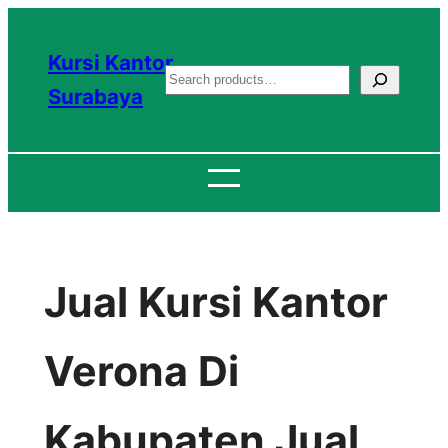
Lewati
ke
Kursi Kantor
S
konten
Surabaya
e
a
r
c
h
Jual Kursi Kantor
Verona Di
Kabupaten Jual