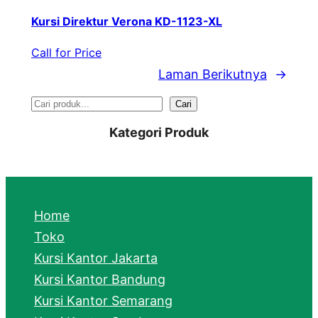
Kursi Direktur Verona KD-1123-XL
Call for Price
Laman Berikutnya
→
S
Cari
e
Kategori Produk
a
r
c
Home
h
Toko
Kursi Kantor Jakarta
Kursi Kantor Bandung
Kursi Kantor Semarang