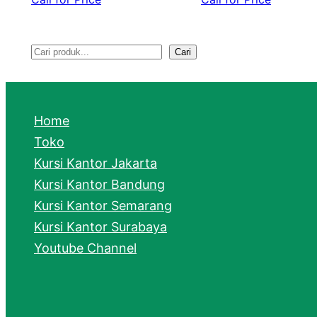
Cari
S
e
a
Home
r
Toko
Kursi Kantor Jakarta
c
Kursi Kantor Bandung
h
Kursi Kantor Semarang
Kursi Kantor Surabaya
Youtube Channel