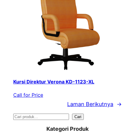
Kursi Direktur Verona KD-1123-XL
Call for Price
Laman Berikutnya
→
S
Cari
e
Kategori Produk