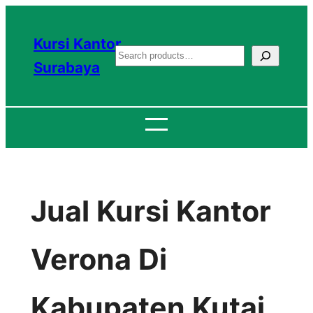
Lewati
ke
Kursi Kantor
S
konten
Surabaya
e
a
r
c
h
Jual Kursi Kantor
Verona Di
Kabupaten Kutai