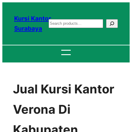
Lewati
ke
Kursi Kantor
S
konten
Surabaya
e
a
r
c
h
Jual Kursi Kantor
Verona Di
Kabupaten