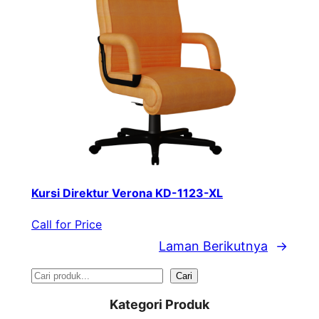
Kursi Direktur Verona KD-1123-XL
Call for Price
Laman Berikutnya
→
S
Cari
e
Kategori Produk