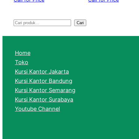
Cari
S
e
a
Home
r
Toko
Kursi Kantor Jakarta
c
Kursi Kantor Bandung
h
Kursi Kantor Semarang
Kursi Kantor Surabaya
Youtube Channel