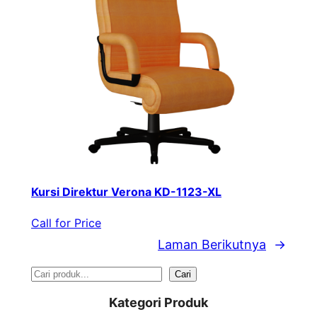
Kursi Direktur Verona KD-1123-XL
Call for Price
Laman Berikutnya
→
S
Cari
e
Kategori Produk