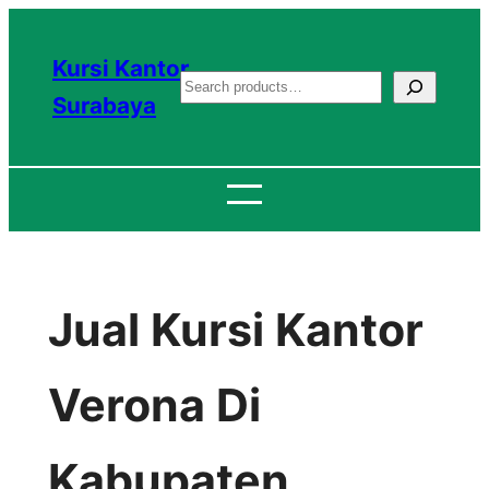
Lewati
ke
Kursi Kantor
S
konten
Surabaya
e
a
r
c
h
Jual Kursi Kantor
Verona Di
Kabupaten