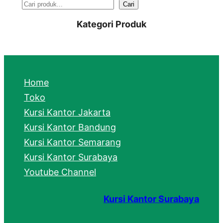
S
Cari
e
Kategori Produk
a
r
c
Home
h
Toko
Kursi Kantor Jakarta
Kursi Kantor Bandung
Kursi Kantor Semarang
Kursi Kantor Surabaya
Youtube Channel
Kursi Kantor Surabaya