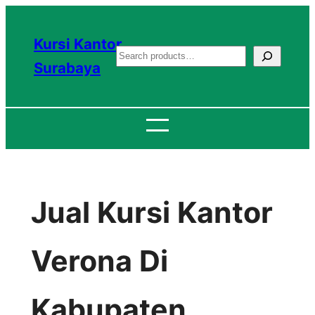
Lewati
ke
Kursi Kantor
S
konten
Surabaya
e
a
r
c
h
Jual Kursi Kantor
Verona Di
Kabupaten