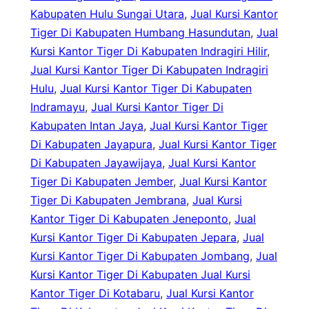
Kabupaten Hulu Sungai Utara
, 
Jual Kursi Kantor
Tiger Di Kabupaten Humbang Hasundutan
, 
Jual
Kursi Kantor Tiger Di Kabupaten Indragiri Hilir
, 
Jual Kursi Kantor Tiger Di Kabupaten Indragiri
Hulu
, 
Jual Kursi Kantor Tiger Di Kabupaten
Indramayu
, 
Jual Kursi Kantor Tiger Di
Kabupaten Intan Jaya
, 
Jual Kursi Kantor Tiger
Di Kabupaten Jayapura
, 
Jual Kursi Kantor Tiger
Di Kabupaten Jayawijaya
, 
Jual Kursi Kantor
Tiger Di Kabupaten Jember
, 
Jual Kursi Kantor
Tiger Di Kabupaten Jembrana
, 
Jual Kursi
Kantor Tiger Di Kabupaten Jeneponto
, 
Jual
Kursi Kantor Tiger Di Kabupaten Jepara
, 
Jual
Kursi Kantor Tiger Di Kabupaten Jombang
, 
Jual
Kursi Kantor Tiger Di Kabupaten Jual Kursi
Kantor Tiger Di Kotabaru
, 
Jual Kursi Kantor