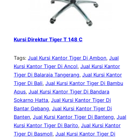
Kursi Direktur Tiger T 148 C
Tags:
Jual Kursi Kantor Tiger Di Ambon
, 
Jual
Kursi Kantor Tiger Di Ancol
, 
Jual Kursi Kantor
Tiger Di Balaraja Tangerang
, 
Jual Kursi Kantor
Tiger Di Bali
, 
Jual Kursi Kantor Tiger Di Bambu
Apus
, 
Jual Kursi Kantor Tiger Di Bandara
Sokarno Hatta
, 
Jual Kursi Kantor Tiger Di
Bantar Gebang
, 
Jual Kursi Kantor Tiger Di
Banten
, 
Jual Kursi Kantor Tiger Di Banteng
, 
Jual
Kursi Kantor Tiger Di Barito
, 
Jual Kursi Kantor
Tiger Di Basmoll
, 
Jual Kursi Kantor Tiger Di