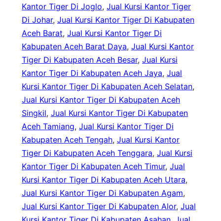
Kantor Tiger Di Joglo
, 
Jual Kursi Kantor Tiger
Di Johar
, 
Jual Kursi Kantor Tiger Di Kabupaten
Aceh Barat
, 
Jual Kursi Kantor Tiger Di
Kabupaten Aceh Barat Daya
, 
Jual Kursi Kantor
Tiger Di Kabupaten Aceh Besar
, 
Jual Kursi
Kantor Tiger Di Kabupaten Aceh Jaya
, 
Jual
Kursi Kantor Tiger Di Kabupaten Aceh Selatan
, 
Jual Kursi Kantor Tiger Di Kabupaten Aceh
Singkil
, 
Jual Kursi Kantor Tiger Di Kabupaten
Aceh Tamiang
, 
Jual Kursi Kantor Tiger Di
Kabupaten Aceh Tengah
, 
Jual Kursi Kantor
Tiger Di Kabupaten Aceh Tenggara
, 
Jual Kursi
Kantor Tiger Di Kabupaten Aceh Timur
, 
Jual
Kursi Kantor Tiger Di Kabupaten Aceh Utara
, 
Jual Kursi Kantor Tiger Di Kabupaten Agam
, 
Jual Kursi Kantor Tiger Di Kabupaten Alor
, 
Jual
Kursi Kantor Tiger Di Kabupaten Asahan
, 
Jual