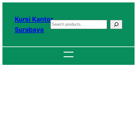
Lewati
ke
Kursi Kantor
S
konten
Surabaya
e
a
r
c
h