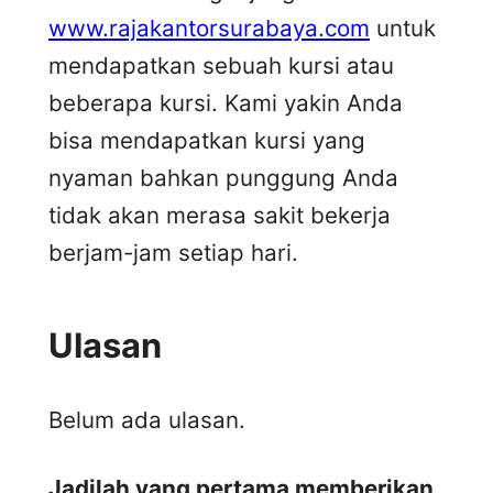
www.rajakantorsurabaya.com
untuk
mendapatkan sebuah kursi atau
beberapa kursi. Kami yakin Anda
bisa mendapatkan kursi yang
nyaman bahkan punggung Anda
tidak akan merasa sakit bekerja
berjam-jam setiap hari.
Ulasan
Belum ada ulasan.
Jadilah yang pertama memberikan