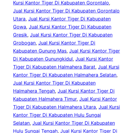
Kursi Kantor Tiger Di Kabupaten Gorontalo
, 
Jual Kursi Kantor Tiger Di Kabupaten Gorontalo
Utara
, 
Jual Kursi Kantor Tiger Di Kabupaten
Gowa
, 
Jual Kursi Kantor Tiger Di Kabupaten
Gresik
, 
Jual Kursi Kantor Tiger Di Kabupaten
Grobogan
, 
Jual Kursi Kantor Tiger Di
Kabupaten Gunung Mas
, 
Jual Kursi Kantor Tiger
Di Kabupaten Gunungkidul
, 
Jual Kursi Kantor
Tiger Di Kabupaten Halmahera Barat
, 
Jual Kursi
Kantor Tiger Di Kabupaten Halmahera Selatan
, 
Jual Kursi Kantor Tiger Di Kabupaten
Halmahera Tengah
, 
Jual Kursi Kantor Tiger Di
Kabupaten Halmahera Timur
, 
Jual Kursi Kantor
Tiger Di Kabupaten Halmahera Utara
, 
Jual Kursi
Kantor Tiger Di Kabupaten Hulu Sungai
Selatan
, 
Jual Kursi Kantor Tiger Di Kabupaten
Hulu Sungai Tengah
, 
Jual Kursi Kantor Tiger Di