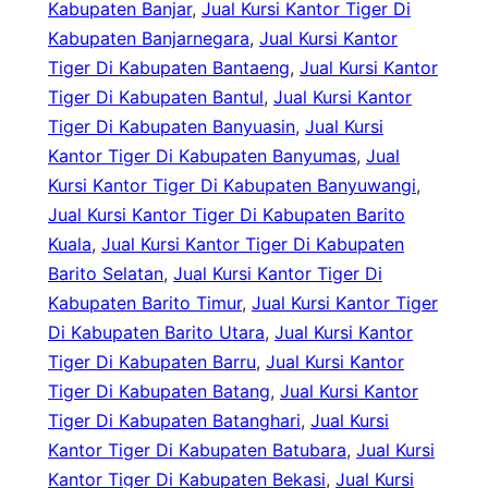
Kabupaten Banjar
, 
Jual Kursi Kantor Tiger Di
Kabupaten Banjarnegara
, 
Jual Kursi Kantor
Tiger Di Kabupaten Bantaeng
, 
Jual Kursi Kantor
Tiger Di Kabupaten Bantul
, 
Jual Kursi Kantor
Tiger Di Kabupaten Banyuasin
, 
Jual Kursi
Kantor Tiger Di Kabupaten Banyumas
, 
Jual
Kursi Kantor Tiger Di Kabupaten Banyuwangi
, 
Jual Kursi Kantor Tiger Di Kabupaten Barito
Kuala
, 
Jual Kursi Kantor Tiger Di Kabupaten
Barito Selatan
, 
Jual Kursi Kantor Tiger Di
Kabupaten Barito Timur
, 
Jual Kursi Kantor Tiger
Di Kabupaten Barito Utara
, 
Jual Kursi Kantor
Tiger Di Kabupaten Barru
, 
Jual Kursi Kantor
Tiger Di Kabupaten Batang
, 
Jual Kursi Kantor
Tiger Di Kabupaten Batanghari
, 
Jual Kursi
Kantor Tiger Di Kabupaten Batubara
, 
Jual Kursi
Kantor Tiger Di Kabupaten Bekasi
, 
Jual Kursi