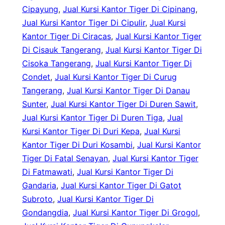
Cipayung
, 
Jual Kursi Kantor Tiger Di Cipinang
, 
Jual Kursi Kantor Tiger Di Cipulir
, 
Jual Kursi
Kantor Tiger Di Ciracas
, 
Jual Kursi Kantor Tiger
Di Cisauk Tangerang
, 
Jual Kursi Kantor Tiger Di
Cisoka Tangerang
, 
Jual Kursi Kantor Tiger Di
Condet
, 
Jual Kursi Kantor Tiger Di Curug
Tangerang
, 
Jual Kursi Kantor Tiger Di Danau
Sunter
, 
Jual Kursi Kantor Tiger Di Duren Sawit
, 
Jual Kursi Kantor Tiger Di Duren Tiga
, 
Jual
Kursi Kantor Tiger Di Duri Kepa
, 
Jual Kursi
Kantor Tiger Di Duri Kosambi
, 
Jual Kursi Kantor
Tiger Di Fatal Senayan
, 
Jual Kursi Kantor Tiger
Di Fatmawati
, 
Jual Kursi Kantor Tiger Di
Gandaria
, 
Jual Kursi Kantor Tiger Di Gatot
Subroto
, 
Jual Kursi Kantor Tiger Di
Gondangdia
, 
Jual Kursi Kantor Tiger Di Grogol
, 