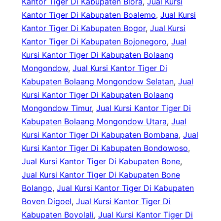
Kantor Tiger Di Kabupaten Blora
, 
Jual Kursi
Kantor Tiger Di Kabupaten Boalemo
, 
Jual Kursi
Kantor Tiger Di Kabupaten Bogor
, 
Jual Kursi
Kantor Tiger Di Kabupaten Bojonegoro
, 
Jual
Kursi Kantor Tiger Di Kabupaten Bolaang
Mongondow
, 
Jual Kursi Kantor Tiger Di
Kabupaten Bolaang Mongondow Selatan
, 
Jual
Kursi Kantor Tiger Di Kabupaten Bolaang
Mongondow Timur
, 
Jual Kursi Kantor Tiger Di
Kabupaten Bolaang Mongondow Utara
, 
Jual
Kursi Kantor Tiger Di Kabupaten Bombana
, 
Jual
Kursi Kantor Tiger Di Kabupaten Bondowoso
, 
Jual Kursi Kantor Tiger Di Kabupaten Bone
, 
Jual Kursi Kantor Tiger Di Kabupaten Bone
Bolango
, 
Jual Kursi Kantor Tiger Di Kabupaten
Boven Digoel
, 
Jual Kursi Kantor Tiger Di
Kabupaten Boyolali
, 
Jual Kursi Kantor Tiger Di