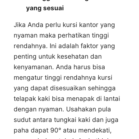
yang sesuai
Jika Anda perlu kursi kantor yang
nyaman maka perhatikan tinggi
rendahnya. Ini adalah faktor yang
penting untuk kesehatan dan
kenyamanan. Anda harus bisa
mengatur tinggi rendahnya kursi
yang dapat disesuaikan sehingga
telapak kaki bisa menapak di lantai
dengan nyaman. Usahakan pula
sudut antara tungkai kaki dan juga
paha dapat 90° atau mendekati,