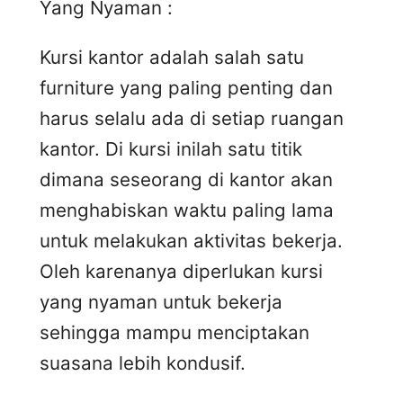
Yang Nyaman :
Kursi kantor adalah salah satu
furniture yang paling penting dan
harus selalu ada di setiap ruangan
kantor. Di kursi inilah satu titik
dimana seseorang di kantor akan
menghabiskan waktu paling lama
untuk melakukan aktivitas bekerja.
Oleh karenanya diperlukan kursi
yang nyaman untuk bekerja
sehingga mampu menciptakan
suasana lebih kondusif.